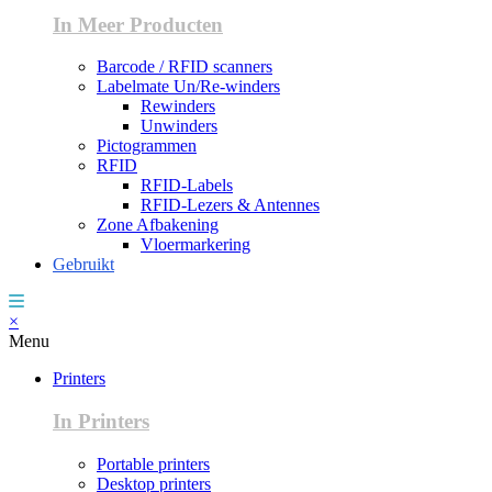
In Meer Producten
Barcode / RFID scanners
Labelmate Un/Re-winders
Rewinders
Unwinders
Pictogrammen
RFID
RFID-Labels
RFID-Lezers & Antennes
Zone Afbakening
Vloermarkering
Gebruikt
×
Menu
Printers
In Printers
Portable printers
Desktop printers