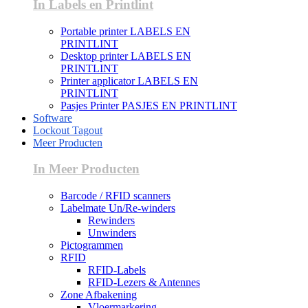
In Labels en Printlint
Portable printer LABELS EN
PRINTLINT
Desktop printer LABELS EN
PRINTLINT
Printer applicator LABELS EN
PRINTLINT
Pasjes Printer PASJES EN PRINTLINT
Software
Lockout Tagout
Meer Producten
In Meer Producten
Barcode / RFID scanners
Labelmate Un/Re-winders
Rewinders
Unwinders
Pictogrammen
RFID
RFID-Labels
RFID-Lezers & Antennes
Zone Afbakening
Vloermarkering