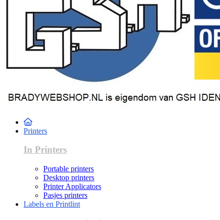
Printers
In Printers
Portable printers
Desktop printers
Printer Applicators
Pasjes printers
Labels en Printlint