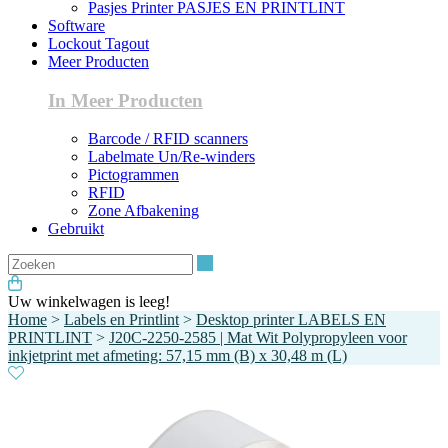
Pasjes Printer PASJES EN PRINTLINT
Software
Lockout Tagout
Meer Producten
In Meer Producten
Barcode / RFID scanners
Labelmate Un/Re-winders
Pictogrammen
RFID
Zone Afbakening
Gebruikt
Zoeken
Uw winkelwagen is leeg!
Home
>
Labels en Printlint
>
Desktop printer LABELS EN
PRINTLINT
>
J20C-2250-2585 | Mat Wit Polypropyleen voor
inkjetprint met afmeting: 57,15 mm (B) x 30,48 m (L)