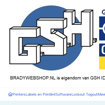
Printers
Labels en Printlint
Software
Lockout Tagout
Mee