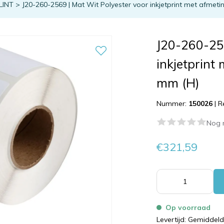
LINT
>
J20-260-2569 | Mat Wit Polyester voor inkjetprint met afmeti
J20-260-256
inkjetprint
mm (H)
Nummer:
150026
|
R
Nog 
€321,59
Op voorraad
Levertijd: Gemiddel