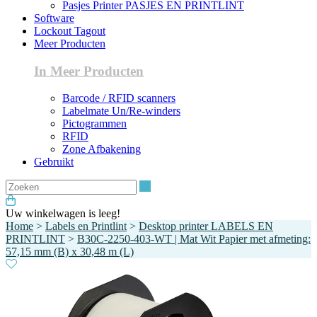
Pasjes Printer PASJES EN PRINTLINT
Software
Lockout Tagout
Meer Producten
In Meer Producten
Barcode / RFID scanners
Labelmate Un/Re-winders
Pictogrammen
RFID
Zone Afbakening
Gebruikt
Zoeken
Uw winkelwagen is leeg!
Home
>
Labels en Printlint
>
Desktop printer LABELS EN
PRINTLINT
>
B30C-2250-403-WT | Mat Wit Papier met afmeting:
57,15 mm (B) x 30,48 m (L)