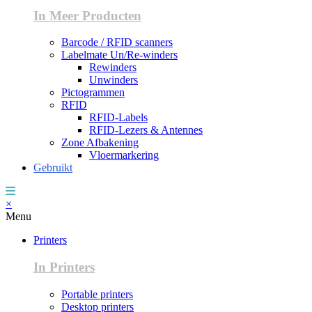
In Meer Producten
Barcode / RFID scanners
Labelmate Un/Re-winders
Rewinders
Unwinders
Pictogrammen
RFID
RFID-Labels
RFID-Lezers & Antennes
Zone Afbakening
Vloermarkering
Gebruikt
×
Menu
Printers
In Printers
Portable printers
Desktop printers