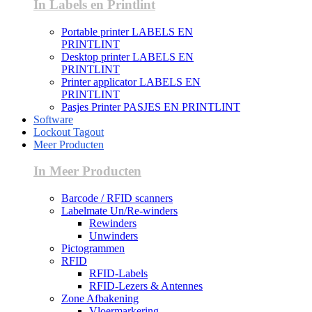
In Labels en Printlint
Portable printer LABELS EN
PRINTLINT
Desktop printer LABELS EN
PRINTLINT
Printer applicator LABELS EN
PRINTLINT
Pasjes Printer PASJES EN PRINTLINT
Software
Lockout Tagout
Meer Producten
In Meer Producten
Barcode / RFID scanners
Labelmate Un/Re-winders
Rewinders
Unwinders
Pictogrammen
RFID
RFID-Labels
RFID-Lezers & Antennes
Zone Afbakening
Vloermarkering