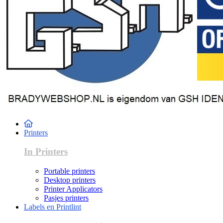
Printers
In Printers
Portable printers
Desktop printers
Printer Applicators
Pasjes printers
Labels en Printlint