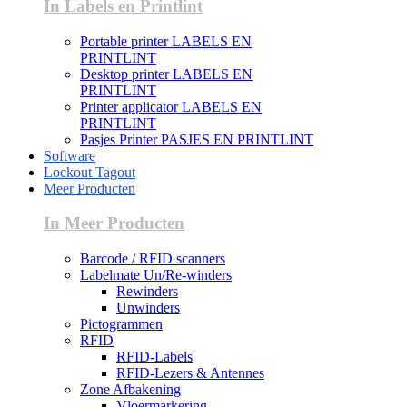
In Labels en Printlint
Portable printer LABELS EN
PRINTLINT
Desktop printer LABELS EN
PRINTLINT
Printer applicator LABELS EN
PRINTLINT
Pasjes Printer PASJES EN PRINTLINT
Software
Lockout Tagout
Meer Producten
In Meer Producten
Barcode / RFID scanners
Labelmate Un/Re-winders
Rewinders
Unwinders
Pictogrammen
RFID
RFID-Labels
RFID-Lezers & Antennes
Zone Afbakening
Vloermarkering