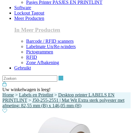
Pasjes Printer PASJES EN PRINTLINT
Software
Lockout Tagout
Meer Producten
In Meer Producten
Barcode / RFID scanners
Labelmate Un/Re-winders
Pictogrammen
RFID
Zone Afbakening
Gebruikt
Zoeken
Uw winkelwagen is leeg!
Home
>
Labels en Printlint
>
Desktop printer LABELS EN
PRINTLINT
>
J50-255-2551 | Mat Wit Extra sterk polyester met
afmeting: 82,55 mm (B) x 146,05 mm (H)