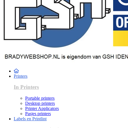
Printers
In Printers
Portable printers
Desktop printers
Printer Applicators
Pasjes printers
Labels en Printlint