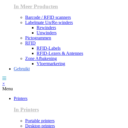
In Meer Producten
Barcode / RFID scanners
Labelmate Un/Re-winders
Rewinders
Unwinders
Pictogrammen
RFID
RFID-Labels
RFID-Lezers & Antennes
Zone Afbakening
Vloermarkering
Gebruikt
×
Menu
Printers
In Printers
Portable printers
Desktop printers