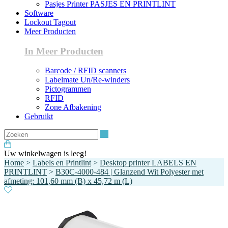
Pasjes Printer PASJES EN PRINTLINT
Software
Lockout Tagout
Meer Producten
In Meer Producten
Barcode / RFID scanners
Labelmate Un/Re-winders
Pictogrammen
RFID
Zone Afbakening
Gebruikt
Zoeken
Uw winkelwagen is leeg!
Home
>
Labels en Printlint
>
Desktop printer LABELS EN
PRINTLINT
>
B30C-4000-484 | Glanzend Wit Polyester met
afmeting: 101,60 mm (B) x 45,72 m (L)