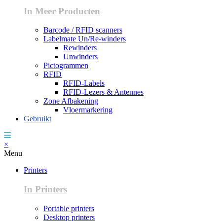
In Meer Producten
Barcode / RFID scanners
Labelmate Un/Re-winders
Rewinders
Unwinders
Pictogrammen
RFID
RFID-Labels
RFID-Lezers & Antennes
Zone Afbakening
Vloermarkering
Gebruikt
×
Menu
Printers
In Printers
Portable printers
Desktop printers