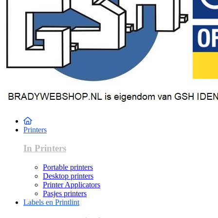
Printers
In Printers
Portable printers
Desktop printers
Printer Applicators
Pasjes printers
Labels en Printlint