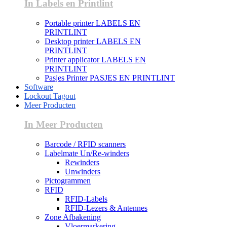
In Labels en Printlint
Portable printer LABELS EN
PRINTLINT
Desktop printer LABELS EN
PRINTLINT
Printer applicator LABELS EN
PRINTLINT
Pasjes Printer PASJES EN PRINTLINT
Software
Lockout Tagout
Meer Producten
In Meer Producten
Barcode / RFID scanners
Labelmate Un/Re-winders
Rewinders
Unwinders
Pictogrammen
RFID
RFID-Labels
RFID-Lezers & Antennes
Zone Afbakening
Vloermarkering