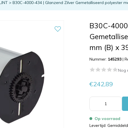
LINT
>
B30C-4000-434 | Glanzend Zilver Gemetalliseerd polyester me
B30C-4000-
Gemetallise
mm (B) x 39
Nummer:
145293
|
R
Nog 
€242,89
Op voorraad
Levertijd: Gemiddel