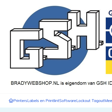
Printers
Labels en Printlint
Software
Lockout Tagout
Mee