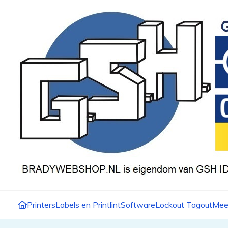
Printers
Labels en Printlint
Software
Lockout Tagout
Mee