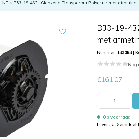
LINT
>
B33-19-432 | Glanzend Transparant Polyester met afmeting:
B33-19-432
met afmeti
Nummer:
143054
|
R
Nog 
€161,07
Op voorraad
Levertijd: Gemiddel