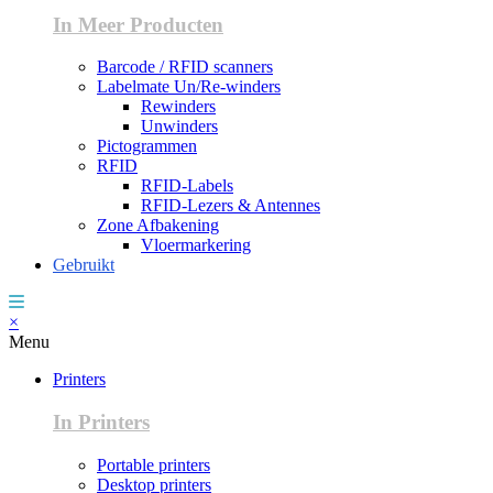
In Meer Producten
Barcode / RFID scanners
Labelmate Un/Re-winders
Rewinders
Unwinders
Pictogrammen
RFID
RFID-Labels
RFID-Lezers & Antennes
Zone Afbakening
Vloermarkering
Gebruikt
×
Menu
Printers
In Printers
Portable printers
Desktop printers