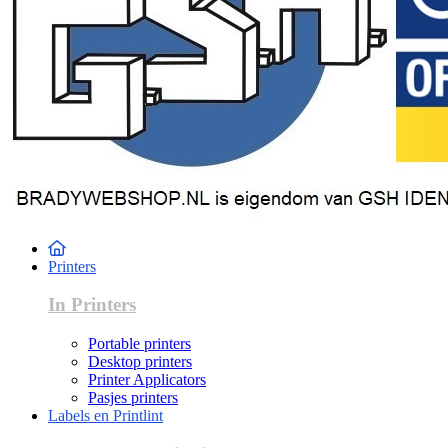
Printers
In Printers
Portable printers
Desktop printers
Printer Applicators
Pasjes printers
Labels en Printlint