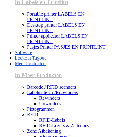
In Labels en Printlint
Portable printer LABELS EN
PRINTLINT
Desktop printer LABELS EN
PRINTLINT
Printer applicator LABELS EN
PRINTLINT
Pasjes Printer PASJES EN PRINTLINT
Software
Lockout Tagout
Meer Producten
In Meer Producten
Barcode / RFID scanners
Labelmate Un/Re-winders
Rewinders
Unwinders
Pictogrammen
RFID
RFID-Labels
RFID-Lezers & Antennes
Zone Afbakening
Vloermarkering