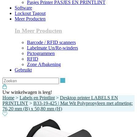
Pasjes Printer PASJES EN PRINTLINT
Software
Lockout Tagout
Meer Producten
In Meer Producten
Barcode / RFID scanners
Labelmate Un/Re-winders
Pictogrammen
RFID
Zone Afbakening
Gebruikt
Zoeken
Uw winkelwagen is leeg!
Home
>
Labels en Printlint
>
Desktop printer LABELS EN
PRINTLINT
>
B33-19-425 | Mat Wit Polypropyleen met afmeting:
76,20 mm (B) x 50,80 mm (H)