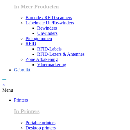
In Meer Producten
Barcode / RFID scanners
Labelmate Un/Re-winders
Rewinders
Unwinders
Pictogrammen
RFID
RFID-Labels
RFID-Lezers & Antennes
Zone Afbakening
Vloermarkering
Gebruikt
×
Menu
Printers
In Printers
Portable printers
Desktop printers