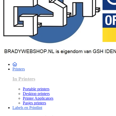
Printers
In Printers
Portable printers
Desktop printers
Printer Applicators
Pasjes printers
Labels en Printlint