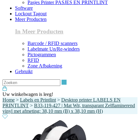
Pasjes Printer PASJES EN PRINTLINT
Software
Lockout Tagout
Meer Producten
In Meer Producten
Barcode / RFID scanners
Labelmate Un/Re-winders
Pictogrammen
RFID
Zone Afbakening
Gebruikt
Zoeken
Uw winkelwagen is leeg!
Home
>
Labels en Printlint
>
Desktop printer LABELS EN
PRINTLINT
>
B33-119-427 | Mat Wit, transparant Zelflaminerend
vinyl met afmeting: 38,10 mm (B) x 38,10 mm (H)