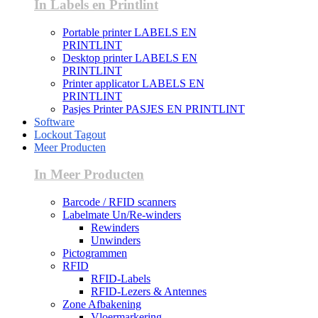
In Labels en Printlint
Portable printer LABELS EN
PRINTLINT
Desktop printer LABELS EN
PRINTLINT
Printer applicator LABELS EN
PRINTLINT
Pasjes Printer PASJES EN PRINTLINT
Software
Lockout Tagout
Meer Producten
In Meer Producten
Barcode / RFID scanners
Labelmate Un/Re-winders
Rewinders
Unwinders
Pictogrammen
RFID
RFID-Labels
RFID-Lezers & Antennes
Zone Afbakening
Vloermarkering