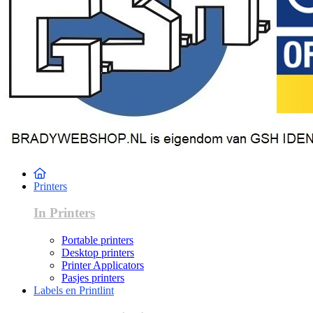
Printers
In Printers
Portable printers
Desktop printers
Printer Applicators
Pasjes printers
Labels en Printlint