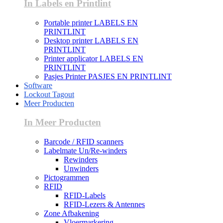
In Labels en Printlint
Portable printer LABELS EN
PRINTLINT
Desktop printer LABELS EN
PRINTLINT
Printer applicator LABELS EN
PRINTLINT
Pasjes Printer PASJES EN PRINTLINT
Software
Lockout Tagout
Meer Producten
In Meer Producten
Barcode / RFID scanners
Labelmate Un/Re-winders
Rewinders
Unwinders
Pictogrammen
RFID
RFID-Labels
RFID-Lezers & Antennes
Zone Afbakening
Vloermarkering