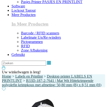
Pasjes Printer PASJES EN PRINTLINT
Software
Lockout Tagout
Meer Producten
In Meer Producten
Barcode / RFID scanners
Labelmate Un/Re-winders
Pictogrammen
RFID
Zone Afbakening
Gebruikt
Zoeken
Uw winkelwagen is leeg!
Home
>
Labels en Printlint
>
Desktop printer LABELS EN
PRINTLINT
>
B33D-187-2-7641 | Mat Wit Hittekrimpende
polyolefin krimpkous met afmeting: 50,80 mm (B) x 8,51 mm (H)