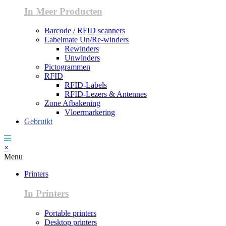
In Meer Producten
Barcode / RFID scanners
Labelmate Un/Re-winders
Rewinders
Unwinders
Pictogrammen
RFID
RFID-Labels
RFID-Lezers & Antennes
Zone Afbakening
Vloermarkering
Gebruikt
×
Menu
Printers
In Printers
Portable printers
Desktop printers