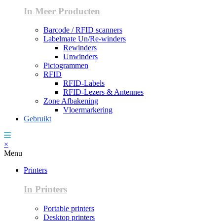
In Meer Producten
Barcode / RFID scanners
Labelmate Un/Re-winders
Rewinders
Unwinders
Pictogrammen
RFID
RFID-Labels
RFID-Lezers & Antennes
Zone Afbakening
Vloermarkering
Gebruikt
×
Menu
Printers
In Printers
Portable printers
Desktop printers