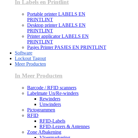
In Labels en Printlint
Portable printer LABELS EN
PRINTLINT
Desktop printer LABELS EN
PRINTLINT
Printer applicator LABELS EN
PRINTLINT
Pasjes Printer PASJES EN PRINTLINT
Software
Lockout Tagout
Meer Producten
In Meer Producten
Barcode / RFID scanners
Labelmate Un/Re-winders
Rewinders
Unwinders
Pictogrammen
RFID
RFID-Labels
RFID-Lezers & Antennes
Zone Afbakening
Vloermarkering