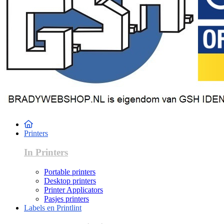
Printers
In Printers
Portable printers
Desktop printers
Printer Applicators
Pasjes printers
Labels en Printlint