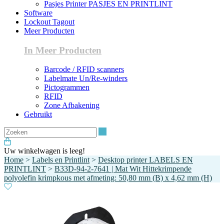
Pasjes Printer PASJES EN PRINTLINT
Software
Lockout Tagout
Meer Producten
In Meer Producten
Barcode / RFID scanners
Labelmate Un/Re-winders
Pictogrammen
RFID
Zone Afbakening
Gebruikt
Zoeken
Uw winkelwagen is leeg!
Home
>
Labels en Printlint
>
Desktop printer LABELS EN
PRINTLINT
>
B33D-94-2-7641 | Mat Wit Hittekrimpende
polyolefin krimpkous met afmeting: 50,80 mm (B) x 4,62 mm (H)