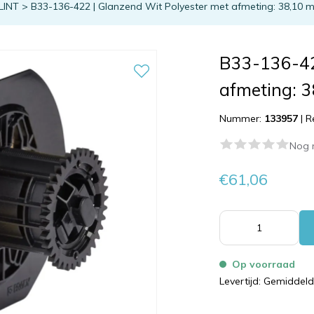
LINT
>
B33-136-422 | Glanzend Wit Polyester met afmeting: 38,10 m
B33-136-42
afmeting: 
Nummer:
133957
|
R
Nog 
€61,06
Op voorraad
Levertijd: Gemiddel