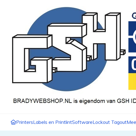
Printers
Labels en Printlint
Software
Lockout Tagout
Mee