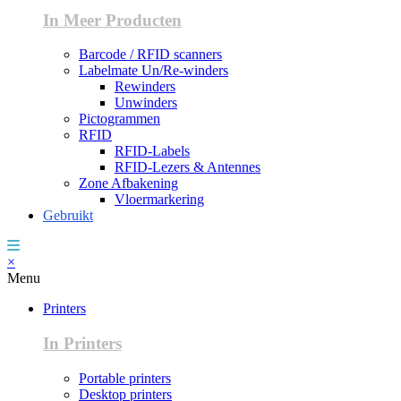
In Meer Producten
Barcode / RFID scanners
Labelmate Un/Re-winders
Rewinders
Unwinders
Pictogrammen
RFID
RFID-Labels
RFID-Lezers & Antennes
Zone Afbakening
Vloermarkering
Gebruikt
×
Menu
Printers
In Printers
Portable printers
Desktop printers