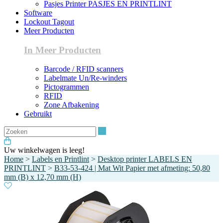
Pasjes Printer PASJES EN PRINTLINT
Software
Lockout Tagout
Meer Producten
In Meer Producten
Barcode / RFID scanners
Labelmate Un/Re-winders
Pictogrammen
RFID
Zone Afbakening
Gebruikt
Zoeken
Uw winkelwagen is leeg!
Home
>
Labels en Printlint
>
Desktop printer LABELS EN
PRINTLINT
>
B33-53-424 | Mat Wit Papier met afmeting: 50,80
mm (B) x 12,70 mm (H)