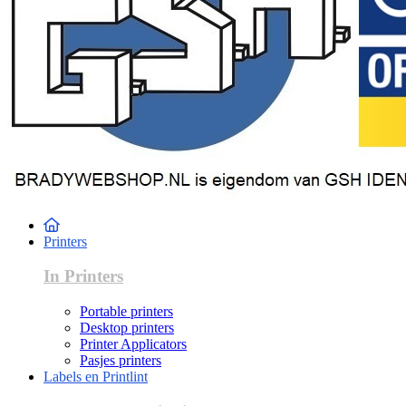
Printers
In Printers
Portable printers
Desktop printers
Printer Applicators
Pasjes printers
Labels en Printlint