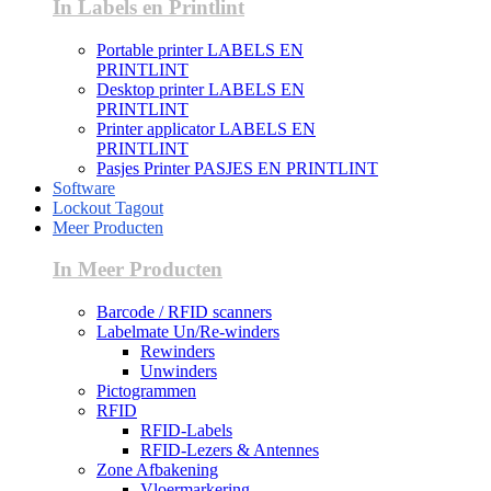
In Labels en Printlint
Portable printer LABELS EN
PRINTLINT
Desktop printer LABELS EN
PRINTLINT
Printer applicator LABELS EN
PRINTLINT
Pasjes Printer PASJES EN PRINTLINT
Software
Lockout Tagout
Meer Producten
In Meer Producten
Barcode / RFID scanners
Labelmate Un/Re-winders
Rewinders
Unwinders
Pictogrammen
RFID
RFID-Labels
RFID-Lezers & Antennes
Zone Afbakening
Vloermarkering