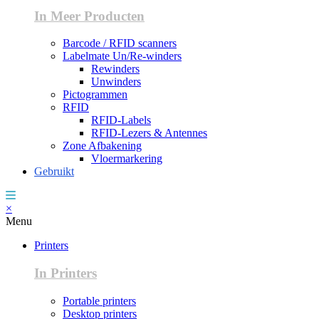
In Meer Producten
Barcode / RFID scanners
Labelmate Un/Re-winders
Rewinders
Unwinders
Pictogrammen
RFID
RFID-Labels
RFID-Lezers & Antennes
Zone Afbakening
Vloermarkering
Gebruikt
×
Menu
Printers
In Printers
Portable printers
Desktop printers