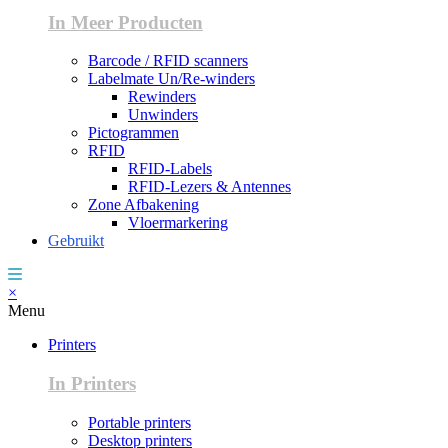
In Meer Producten
Barcode / RFID scanners
Labelmate Un/Re-winders
Rewinders
Unwinders
Pictogrammen
RFID
RFID-Labels
RFID-Lezers & Antennes
Zone Afbakening
Vloermarkering
Gebruikt
×
Menu
Printers
In Printers
Portable printers
Desktop printers