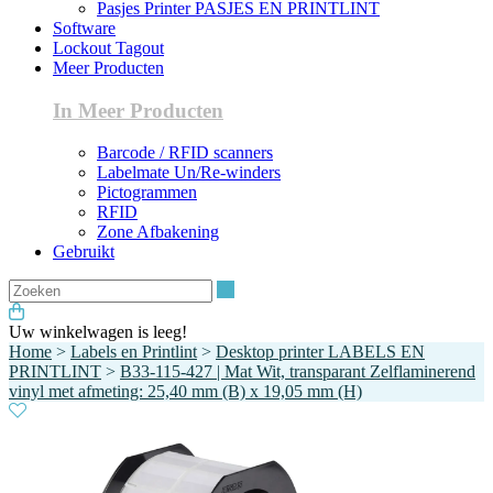
Pasjes Printer PASJES EN PRINTLINT
Software
Lockout Tagout
Meer Producten
In Meer Producten
Barcode / RFID scanners
Labelmate Un/Re-winders
Pictogrammen
RFID
Zone Afbakening
Gebruikt
Zoeken
Uw winkelwagen is leeg!
Home
>
Labels en Printlint
>
Desktop printer LABELS EN
PRINTLINT
>
B33-115-427 | Mat Wit, transparant Zelflaminerend
vinyl met afmeting: 25,40 mm (B) x 19,05 mm (H)