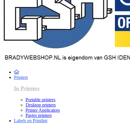
Printers
In Printers
Portable printers
Desktop printers
Printer Applicators
Pasjes printers
Labels en Printlint