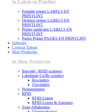
In Labels en Printlint
Portable printer LABELS EN
PRINTLINT
Desktop printer LABELS EN
PRINTLINT
Printer applicator LABELS EN
PRINTLINT
Pasjes Printer PASJES EN PRINTLINT
Software
Lockout Tagout
Meer Producten
In Meer Producten
Barcode / RFID scanners
Labelmate Un/Re-winders
Rewinders
Unwinders
Pictogrammen
RFID
RFID-Labels
RFID-Lezers & Antennes
Zone Afbakening
Vloermarkering