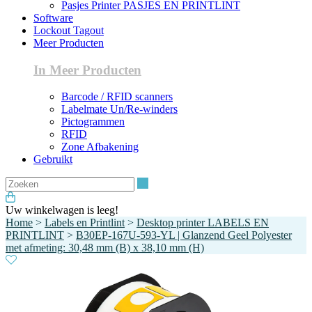
Pasjes Printer PASJES EN PRINTLINT
Software
Lockout Tagout
Meer Producten
In Meer Producten
Barcode / RFID scanners
Labelmate Un/Re-winders
Pictogrammen
RFID
Zone Afbakening
Gebruikt
Zoeken
Uw winkelwagen is leeg!
Home
>
Labels en Printlint
>
Desktop printer LABELS EN
PRINTLINT
>
B30EP-167U-593-YL | Glanzend Geel Polyester
met afmeting: 30,48 mm (B) x 38,10 mm (H)