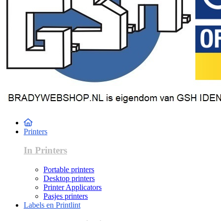
Printers
In Printers
Portable printers
Desktop printers
Printer Applicators
Pasjes printers
Labels en Printlint