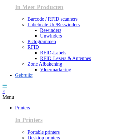
In Meer Producten
Barcode / RFID scanners
Labelmate Un/Re-winders
Rewinders
Unwinders
Pictogrammen
RFID
RFID-Labels
RFID-Lezers & Antennes
Zone Afbakening
Vloermarkering
Gebruikt
×
Menu
Printers
In Printers
Portable printers
Desktop printers