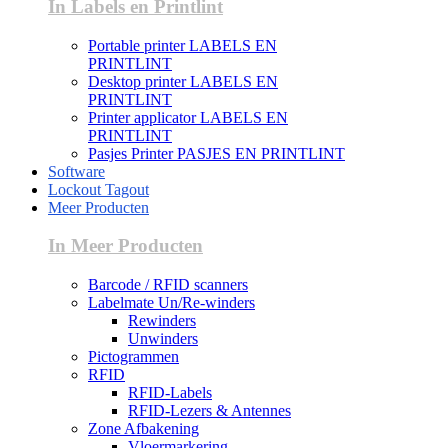
In Labels en Printlint
Portable printer LABELS EN
PRINTLINT
Desktop printer LABELS EN
PRINTLINT
Printer applicator LABELS EN
PRINTLINT
Pasjes Printer PASJES EN PRINTLINT
Software
Lockout Tagout
Meer Producten
In Meer Producten
Barcode / RFID scanners
Labelmate Un/Re-winders
Rewinders
Unwinders
Pictogrammen
RFID
RFID-Labels
RFID-Lezers & Antennes
Zone Afbakening
Vloermarkering