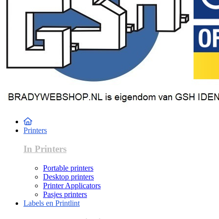
Printers
In Printers
Portable printers
Desktop printers
Printer Applicators
Pasjes printers
Labels en Printlint