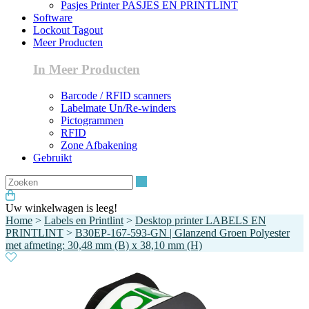
Pasjes Printer PASJES EN PRINTLINT
Software
Lockout Tagout
Meer Producten
In Meer Producten
Barcode / RFID scanners
Labelmate Un/Re-winders
Pictogrammen
RFID
Zone Afbakening
Gebruikt
Zoeken
Uw winkelwagen is leeg!
Home
>
Labels en Printlint
>
Desktop printer LABELS EN
PRINTLINT
>
B30EP-167-593-GN | Glanzend Groen Polyester
met afmeting: 30,48 mm (B) x 38,10 mm (H)