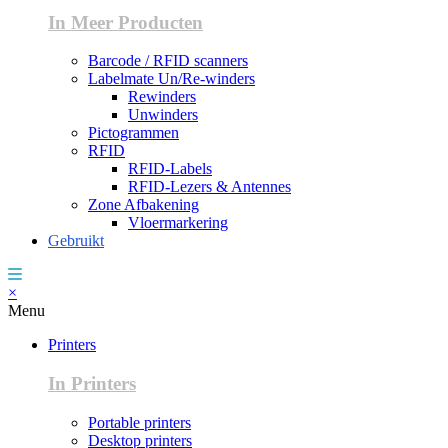
In Meer Producten
Barcode / RFID scanners
Labelmate Un/Re-winders
Rewinders
Unwinders
Pictogrammen
RFID
RFID-Labels
RFID-Lezers & Antennes
Zone Afbakening
Vloermarkering
Gebruikt
×
Menu
Printers
In Printers
Portable printers
Desktop printers