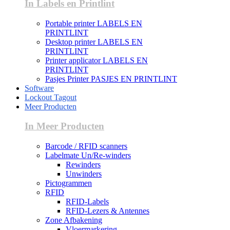
In Labels en Printlint
Portable printer LABELS EN
PRINTLINT
Desktop printer LABELS EN
PRINTLINT
Printer applicator LABELS EN
PRINTLINT
Pasjes Printer PASJES EN PRINTLINT
Software
Lockout Tagout
Meer Producten
In Meer Producten
Barcode / RFID scanners
Labelmate Un/Re-winders
Rewinders
Unwinders
Pictogrammen
RFID
RFID-Labels
RFID-Lezers & Antennes
Zone Afbakening
Vloermarkering