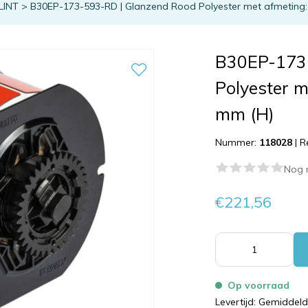
LINT
>
B30EP-173-593-RD | Glanzend Rood Polyester met afmeting:
B30EP-173
Polyester m
mm (H)
Nummer:
118028
|
R
Nog 
€221,56
Op voorraad
Levertijd: Gemiddel