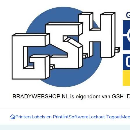
Printers
Labels en Printlint
Software
Lockout Tagout
Mee