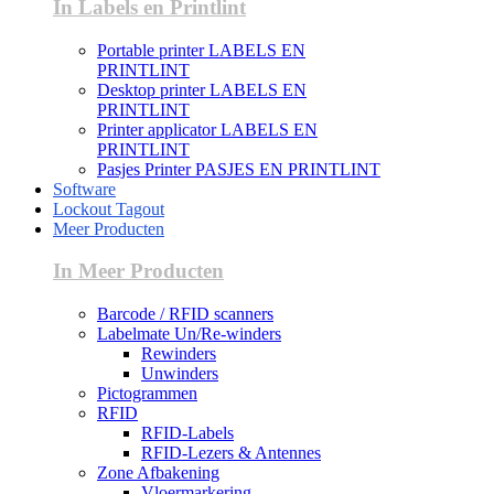
In Labels en Printlint
Portable printer LABELS EN
PRINTLINT
Desktop printer LABELS EN
PRINTLINT
Printer applicator LABELS EN
PRINTLINT
Pasjes Printer PASJES EN PRINTLINT
Software
Lockout Tagout
Meer Producten
In Meer Producten
Barcode / RFID scanners
Labelmate Un/Re-winders
Rewinders
Unwinders
Pictogrammen
RFID
RFID-Labels
RFID-Lezers & Antennes
Zone Afbakening
Vloermarkering