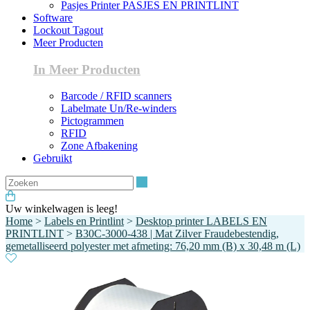
Pasjes Printer PASJES EN PRINTLINT
Software
Lockout Tagout
Meer Producten
In Meer Producten
Barcode / RFID scanners
Labelmate Un/Re-winders
Pictogrammen
RFID
Zone Afbakening
Gebruikt
Zoeken
Uw winkelwagen is leeg!
Home
>
Labels en Printlint
>
Desktop printer LABELS EN
PRINTLINT
>
B30C-3000-438 | Mat Zilver Fraudebestendig,
gemetalliseerd polyester met afmeting: 76,20 mm (B) x 30,48 m (L)