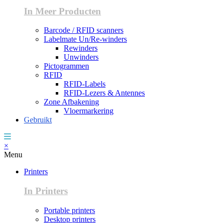
In Meer Producten
Barcode / RFID scanners
Labelmate Un/Re-winders
Rewinders
Unwinders
Pictogrammen
RFID
RFID-Labels
RFID-Lezers & Antennes
Zone Afbakening
Vloermarkering
Gebruikt
×
Menu
Printers
In Printers
Portable printers
Desktop printers