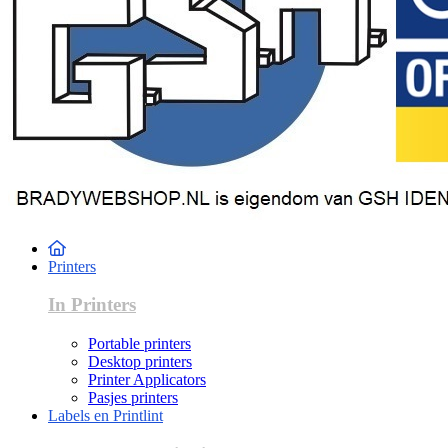
Printers
In Printers
Portable printers
Desktop printers
Printer Applicators
Pasjes printers
Labels en Printlint