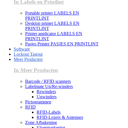
In Labels en Printlint
Portable printer LABELS EN
PRINTLINT
Desktop printer LABELS EN
PRINTLINT
Printer applicator LABELS EN
PRINTLINT
Pasjes Printer PASJES EN PRINTLINT
Software
Lockout Tagout
Meer Producten
In Meer Producten
Barcode / RFID scanners
Labelmate Un/Re-winders
Rewinders
Unwinders
Pictogrammen
RFID
RFID-Labels
RFID-Lezers & Antennes
Zone Afbakening
Vloermarkering