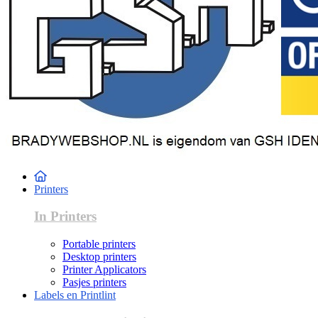
Printers
In Printers
Portable printers
Desktop printers
Printer Applicators
Pasjes printers
Labels en Printlint