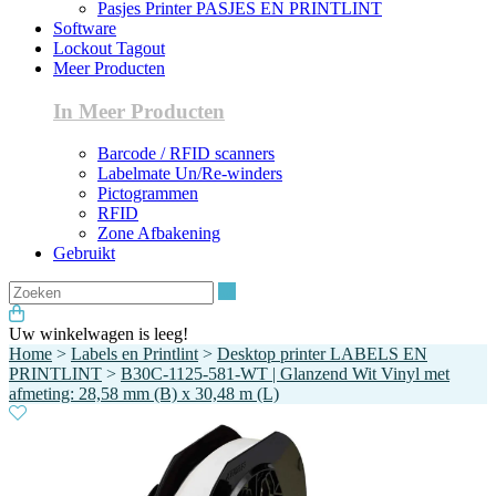
Pasjes Printer PASJES EN PRINTLINT
Software
Lockout Tagout
Meer Producten
In Meer Producten
Barcode / RFID scanners
Labelmate Un/Re-winders
Pictogrammen
RFID
Zone Afbakening
Gebruikt
Zoeken
Uw winkelwagen is leeg!
Home
>
Labels en Printlint
>
Desktop printer LABELS EN
PRINTLINT
>
B30C-1125-581-WT | Glanzend Wit Vinyl met
afmeting: 28,58 mm (B) x 30,48 m (L)