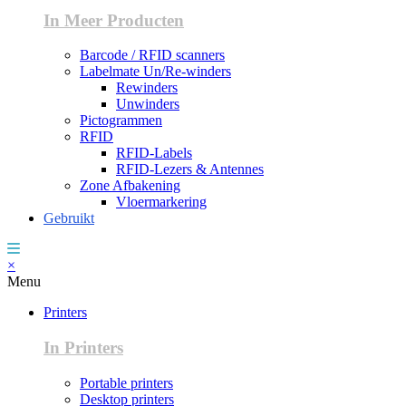
In Meer Producten
Barcode / RFID scanners
Labelmate Un/Re-winders
Rewinders
Unwinders
Pictogrammen
RFID
RFID-Labels
RFID-Lezers & Antennes
Zone Afbakening
Vloermarkering
Gebruikt
×
Menu
Printers
In Printers
Portable printers
Desktop printers