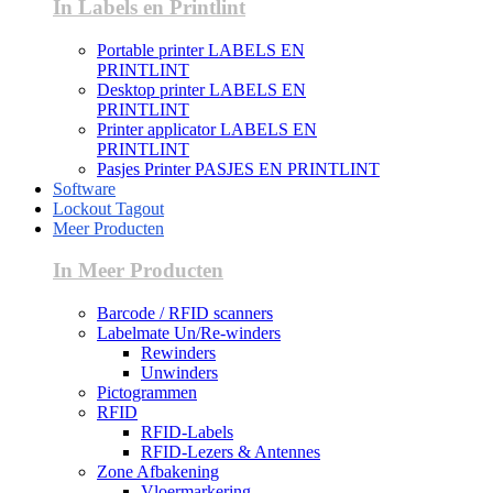
In Labels en Printlint
Portable printer LABELS EN
PRINTLINT
Desktop printer LABELS EN
PRINTLINT
Printer applicator LABELS EN
PRINTLINT
Pasjes Printer PASJES EN PRINTLINT
Software
Lockout Tagout
Meer Producten
In Meer Producten
Barcode / RFID scanners
Labelmate Un/Re-winders
Rewinders
Unwinders
Pictogrammen
RFID
RFID-Labels
RFID-Lezers & Antennes
Zone Afbakening
Vloermarkering