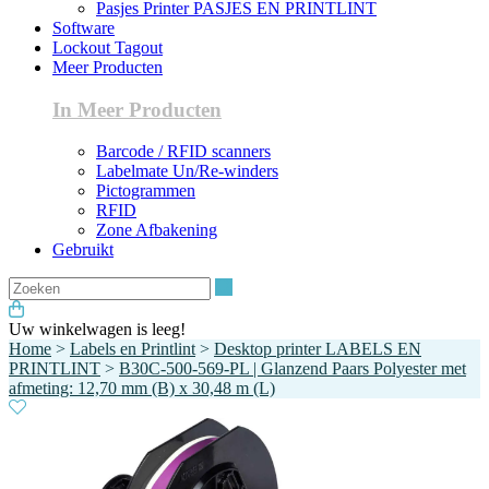
Pasjes Printer PASJES EN PRINTLINT
Software
Lockout Tagout
Meer Producten
In Meer Producten
Barcode / RFID scanners
Labelmate Un/Re-winders
Pictogrammen
RFID
Zone Afbakening
Gebruikt
Zoeken
Uw winkelwagen is leeg!
Home
>
Labels en Printlint
>
Desktop printer LABELS EN
PRINTLINT
>
B30C-500-569-PL | Glanzend Paars Polyester met
afmeting: 12,70 mm (B) x 30,48 m (L)