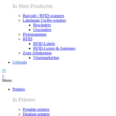
In Meer Producten
Barcode / RFID scanners
Labelmate Un/Re-winders
Rewinders
Unwinders
Pictogrammen
RFID
RFID-Labels
RFID-Lezers & Antennes
Zone Afbakening
Vloermarkering
Gebruikt
×
Menu
Printers
In Printers
Portable printers
Desktop printers