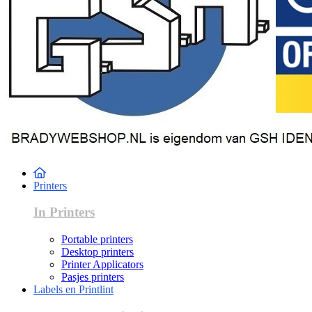
Printers
In Printers
Portable printers
Desktop printers
Printer Applicators
Pasjes printers
Labels en Printlint