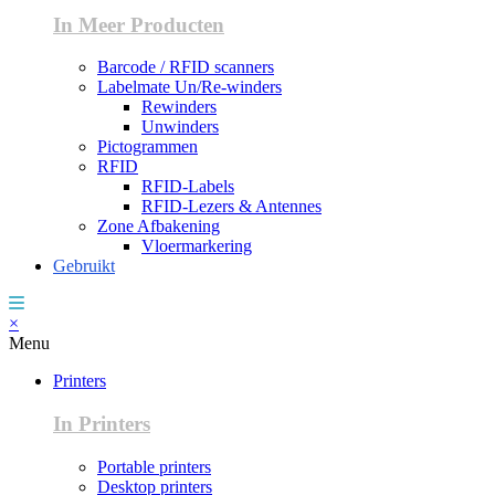
In Meer Producten
Barcode / RFID scanners
Labelmate Un/Re-winders
Rewinders
Unwinders
Pictogrammen
RFID
RFID-Labels
RFID-Lezers & Antennes
Zone Afbakening
Vloermarkering
Gebruikt
×
Menu
Printers
In Printers
Portable printers
Desktop printers