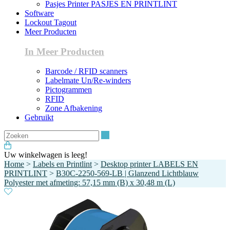
Pasjes Printer PASJES EN PRINTLINT
Software
Lockout Tagout
Meer Producten
In Meer Producten
Barcode / RFID scanners
Labelmate Un/Re-winders
Pictogrammen
RFID
Zone Afbakening
Gebruikt
Zoeken
Uw winkelwagen is leeg!
Home
>
Labels en Printlint
>
Desktop printer LABELS EN
PRINTLINT
>
B30C-2250-569-LB | Glanzend Lichtblauw
Polyester met afmeting: 57,15 mm (B) x 30,48 m (L)