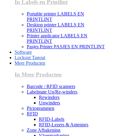
In Labels en Printlint
Portable printer LABELS EN
PRINTLINT
Desktop printer LABELS EN
PRINTLINT
Printer applicator LABELS EN
PRINTLINT
Pasjes Printer PASJES EN PRINTLINT
Software
Lockout Tagout
Meer Producten
In Meer Producten
Barcode / RFID scanners
Labelmate Un/Re-winders
Rewinders
Unwinders
Pictogrammen
RFID
RFID-Labels
RFID-Lezers & Antennes
Zone Afbakening
Vloermarkering