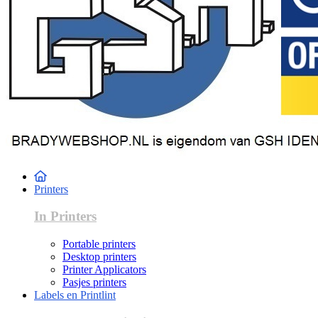
Printers
In Printers
Portable printers
Desktop printers
Printer Applicators
Pasjes printers
Labels en Printlint