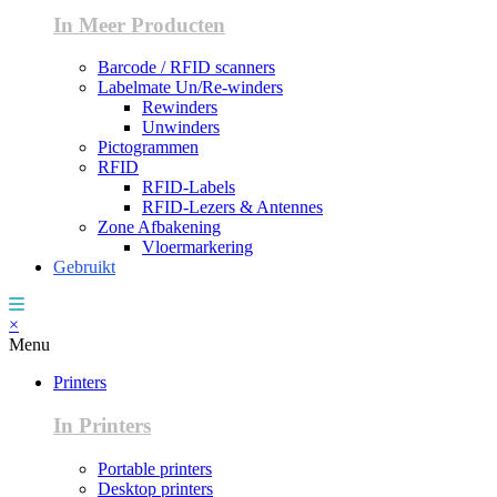
In Meer Producten
Barcode / RFID scanners
Labelmate Un/Re-winders
Rewinders
Unwinders
Pictogrammen
RFID
RFID-Labels
RFID-Lezers & Antennes
Zone Afbakening
Vloermarkering
Gebruikt
×
Menu
Printers
In Printers
Portable printers
Desktop printers