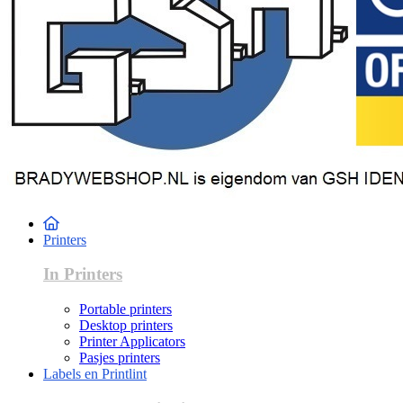
Printers
In Printers
Portable printers
Desktop printers
Printer Applicators
Pasjes printers
Labels en Printlint