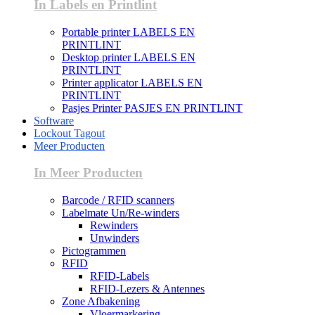
In Labels en Printlint
Portable printer LABELS EN
PRINTLINT
Desktop printer LABELS EN
PRINTLINT
Printer applicator LABELS EN
PRINTLINT
Pasjes Printer PASJES EN PRINTLINT
Software
Lockout Tagout
Meer Producten
In Meer Producten
Barcode / RFID scanners
Labelmate Un/Re-winders
Rewinders
Unwinders
Pictogrammen
RFID
RFID-Labels
RFID-Lezers & Antennes
Zone Afbakening
Vloermarkering