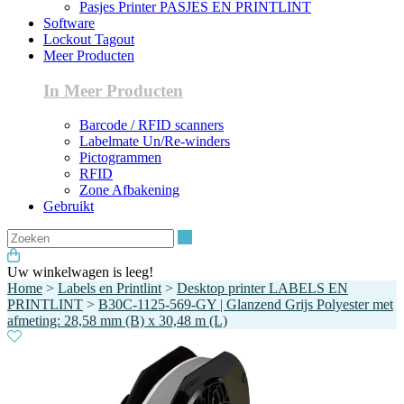
Pasjes Printer PASJES EN PRINTLINT
Software
Lockout Tagout
Meer Producten
In Meer Producten
Barcode / RFID scanners
Labelmate Un/Re-winders
Pictogrammen
RFID
Zone Afbakening
Gebruikt
Zoeken
Uw winkelwagen is leeg!
Home
>
Labels en Printlint
>
Desktop printer LABELS EN
PRINTLINT
>
B30C-1125-569-GY | Glanzend Grijs Polyester met
afmeting: 28,58 mm (B) x 30,48 m (L)