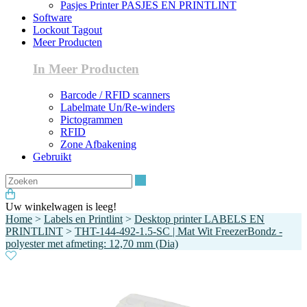
Pasjes Printer PASJES EN PRINTLINT
Software
Lockout Tagout
Meer Producten
In Meer Producten
Barcode / RFID scanners
Labelmate Un/Re-winders
Pictogrammen
RFID
Zone Afbakening
Gebruikt
Zoeken
Uw winkelwagen is leeg!
Home
>
Labels en Printlint
>
Desktop printer LABELS EN
PRINTLINT
>
THT-144-492-1.5-SC | Mat Wit FreezerBondz -
polyester met afmeting: 12,70 mm (Dia)