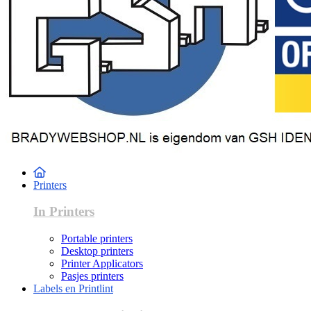
Printers
In Printers
Portable printers
Desktop printers
Printer Applicators
Pasjes printers
Labels en Printlint