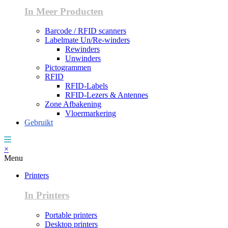
In Meer Producten
Barcode / RFID scanners
Labelmate Un/Re-winders
Rewinders
Unwinders
Pictogrammen
RFID
RFID-Labels
RFID-Lezers & Antennes
Zone Afbakening
Vloermarkering
Gebruikt
×
Menu
Printers
In Printers
Portable printers
Desktop printers