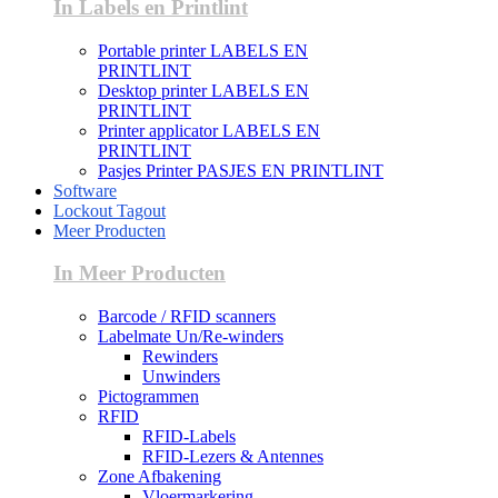
In Labels en Printlint
Portable printer LABELS EN
PRINTLINT
Desktop printer LABELS EN
PRINTLINT
Printer applicator LABELS EN
PRINTLINT
Pasjes Printer PASJES EN PRINTLINT
Software
Lockout Tagout
Meer Producten
In Meer Producten
Barcode / RFID scanners
Labelmate Un/Re-winders
Rewinders
Unwinders
Pictogrammen
RFID
RFID-Labels
RFID-Lezers & Antennes
Zone Afbakening
Vloermarkering