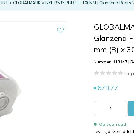
LINT
>
GLOBALMARK VINYL B595 PURPLE 100MM | Glanzend Paars Viny
GLOBALMAR
Glanzend P
mm (B) x 30
Nummer:
113147
|
R
Nog 
€670,77
Op voorraad
Levertijd: Gemiddel