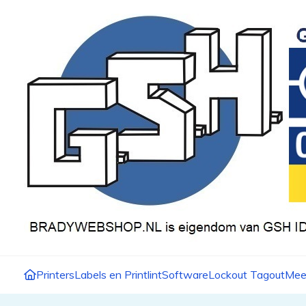
Printers
Labels en Printlint
Software
Lockout Tagout
Mee