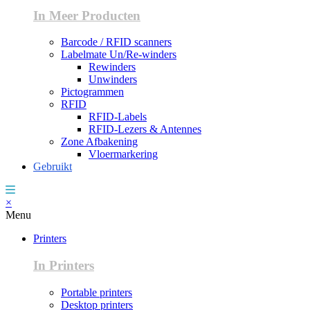
In Meer Producten
Barcode / RFID scanners
Labelmate Un/Re-winders
Rewinders
Unwinders
Pictogrammen
RFID
RFID-Labels
RFID-Lezers & Antennes
Zone Afbakening
Vloermarkering
Gebruikt
×
Menu
Printers
In Printers
Portable printers
Desktop printers