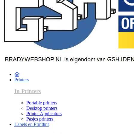
Printers
In Printers
Portable printers
Desktop printers
Printer Applicators
Pasjes printers
Labels en Printlint