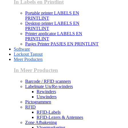
In Labels en Printlint
Portable printer LABELS EN
PRINTLINT
Desktop printer LABELS EN
PRINTLINT
Printer applicator LABELS EN
PRINTLINT
Pasjes Printer PASJES EN PRINTLINT
Software
Lockout Tagout
Meer Producten
In Meer Producten
Barcode / RFID scanners
Labelmate Un/Re-winders
Rewinders
Unwinders
Pictogrammen
RFID
RFID-Labels
RFID-Lezers & Antennes
Zone Afbakening
Vloermarkering