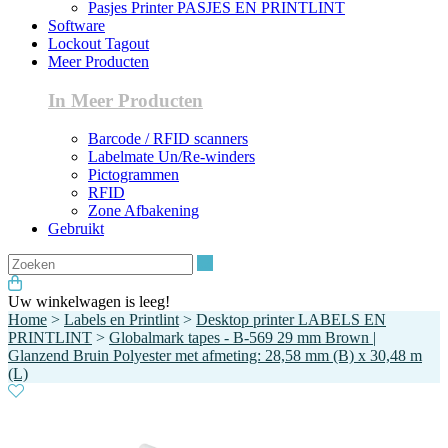
Pasjes Printer PASJES EN PRINTLINT
Software
Lockout Tagout
Meer Producten
In Meer Producten
Barcode / RFID scanners
Labelmate Un/Re-winders
Pictogrammen
RFID
Zone Afbakening
Gebruikt
Zoeken
Uw winkelwagen is leeg!
Home
>
Labels en Printlint
>
Desktop printer LABELS EN
PRINTLINT
>
Globalmark tapes - B-569 29 mm Brown |
Glanzend Bruin Polyester met afmeting: 28,58 mm (B) x 30,48 m
(L)