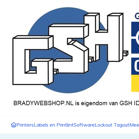
Printers
Labels en Printlint
Software
Lockout Tagout
Mee