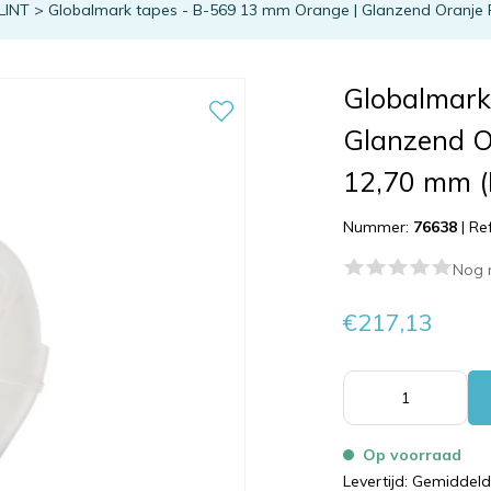
LINT
>
Globalmark tapes - B-569 13 mm Orange | Glanzend Oranje Po
Globalmark
Glanzend O
12,70 mm (B
Nummer:
76638
|
Re
Nog 
€217,13
Op voorraad
Levertijd: Gemiddel