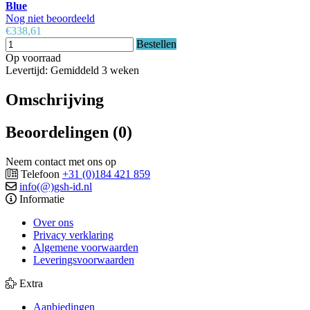
Blue
Nog niet beoordeeld
€338,61
Bestellen
Op voorraad
Levertijd: Gemiddeld 3 weken
Omschrijving
Beoordelingen (0)
Neem contact met ons op
Telefoon
+31 (0)184 421 859
info(@)gsh-id.nl
Informatie
Over ons
Privacy verklaring
Algemene voorwaarden
Leveringsvoorwaarden
Extra
Aanbiedingen