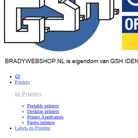
Printers
In Printers
Portable printers
Desktop printers
Printer Applicators
Pasjes printers
Labels en Printlint