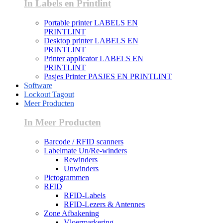
In Labels en Printlint
Portable printer LABELS EN
PRINTLINT
Desktop printer LABELS EN
PRINTLINT
Printer applicator LABELS EN
PRINTLINT
Pasjes Printer PASJES EN PRINTLINT
Software
Lockout Tagout
Meer Producten
In Meer Producten
Barcode / RFID scanners
Labelmate Un/Re-winders
Rewinders
Unwinders
Pictogrammen
RFID
RFID-Labels
RFID-Lezers & Antennes
Zone Afbakening
Vloermarkering