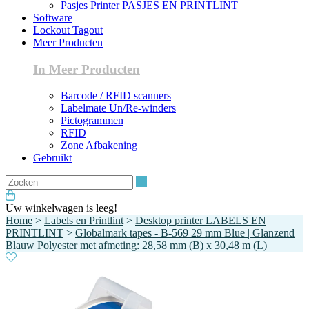
Pasjes Printer PASJES EN PRINTLINT
Software
Lockout Tagout
Meer Producten
In Meer Producten
Barcode / RFID scanners
Labelmate Un/Re-winders
Pictogrammen
RFID
Zone Afbakening
Gebruikt
Zoeken
Uw winkelwagen is leeg!
Home
>
Labels en Printlint
>
Desktop printer LABELS EN
PRINTLINT
>
Globalmark tapes - B-569 29 mm Blue | Glanzend
Blauw Polyester met afmeting: 28,58 mm (B) x 30,48 m (L)