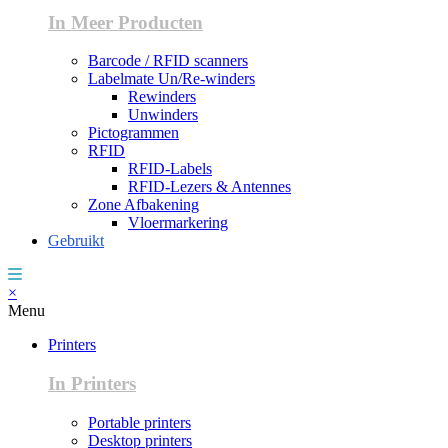
In Meer Producten
Barcode / RFID scanners
Labelmate Un/Re-winders
Rewinders
Unwinders
Pictogrammen
RFID
RFID-Labels
RFID-Lezers & Antennes
Zone Afbakening
Vloermarkering
Gebruikt
×
Menu
Printers
In Printers
Portable printers
Desktop printers