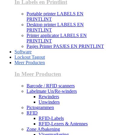
In Labels en Printlint
Portable printer LABELS EN
PRINTLINT
Desktop printer LABELS EN
PRINTLINT
Printer applicator LABELS EN
PRINTLINT
Pasjes Printer PASJES EN PRINTLINT
Software
Lockout Tagout
Meer Producten
In Meer Producten
Barcode / RFID scanners
Labelmate Un/Re-winders
Rewinders
Unwinders
Pictogrammen
RFID
RFID-Labels
RFID-Lezers & Antennes
Zone Afbakening
Vloermarkering