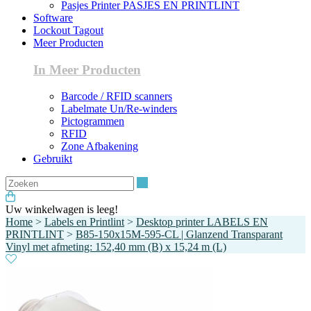
Pasjes Printer PASJES EN PRINTLINT
Software
Lockout Tagout
Meer Producten
In Meer Producten
Barcode / RFID scanners
Labelmate Un/Re-winders
Pictogrammen
RFID
Zone Afbakening
Gebruikt
Zoeken
Uw winkelwagen is leeg!
Home
>
Labels en Printlint
>
Desktop printer LABELS EN
PRINTLINT
>
B85-150x15M-595-CL | Glanzend Transparant
Vinyl met afmeting: 152,40 mm (B) x 15,24 m (L)