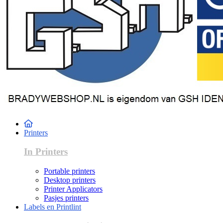
Printers
In Printers
Portable printers
Desktop printers
Printer Applicators
Pasjes printers
Labels en Printlint