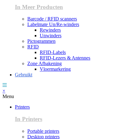
In Meer Producten
Barcode / RFID scanners
Labelmate Un/Re-winders
Rewinders
Unwinders
Pictogrammen
RFID
RFID-Labels
RFID-Lezers & Antennes
Zone Afbakening
Vloermarkering
Gebruikt
×
Menu
Printers
In Printers
Portable printers
Desktop printers