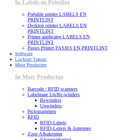
In Labels en Printlint
Portable printer LABELS EN
PRINTLINT
Desktop printer LABELS EN
PRINTLINT
Printer applicator LABELS EN
PRINTLINT
Pasjes Printer PASJES EN PRINTLINT
Software
Lockout Tagout
Meer Producten
In Meer Producten
Barcode / RFID scanners
Labelmate Un/Re-winders
Rewinders
Unwinders
Pictogrammen
RFID
RFID-Labels
RFID-Lezers & Antennes
Zone Afbakening
Vloermarkering