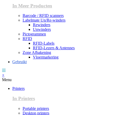
In Meer Producten
Barcode / RFID scanners
Labelmate Un/Re-winders
Rewinders
Unwinders
Pictogrammen
RFID
RFID-Labels
RFID-Lezers & Antennes
Zone Afbakening
Vloermarkering
Gebruikt
×
Menu
Printers
In Printers
Portable printers
Desktop printers