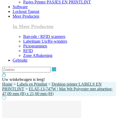
Pasjes Printer PASJES EN PRINTLINT
Software
Lockout Tagout
Meer Producten
In Meer Producten
Barcode / RFID scanners
Labelmate Un/Re-winders
Pictogrammen
RFID
Zone Afbakening
Gebruikt
Zoeken
Uw winkelwagen is leeg!
Home
>
Labels en Printlint
>
Desktop printer LABELS EN
PRINTLINT
>
ELAT-13-747W | Mat Wit Polyester met afmeting:
47,00 mm (B) x 21,00 mm (H)