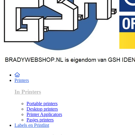
Printers
In Printers
Portable printers
Desktop printers
Printer Applicators
Pasjes printers
Labels en Printlint