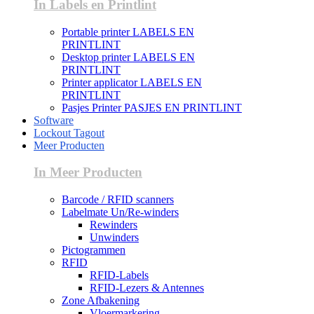
In Labels en Printlint
Portable printer LABELS EN
PRINTLINT
Desktop printer LABELS EN
PRINTLINT
Printer applicator LABELS EN
PRINTLINT
Pasjes Printer PASJES EN PRINTLINT
Software
Lockout Tagout
Meer Producten
In Meer Producten
Barcode / RFID scanners
Labelmate Un/Re-winders
Rewinders
Unwinders
Pictogrammen
RFID
RFID-Labels
RFID-Lezers & Antennes
Zone Afbakening
Vloermarkering