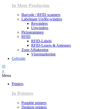
In Meer Producten
Barcode / RFID scanners
Labelmate Un/Re-winders
Rewinders
Unwinders
Pictogrammen
RFID
RFID-Labels
RFID-Lezers & Antennes
Zone Afbakening
Vloermarkering
Gebruikt
×
Menu
Printers
In Printers
Portable printers
Desktop printers