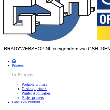
Printers
In Printers
Portable printers
Desktop printers
Printer Applicators
Pasjes printers
Labels en Printlint