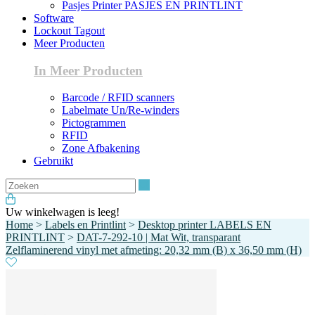
Pasjes Printer PASJES EN PRINTLINT
Software
Lockout Tagout
Meer Producten
In Meer Producten
Barcode / RFID scanners
Labelmate Un/Re-winders
Pictogrammen
RFID
Zone Afbakening
Gebruikt
Zoeken
Uw winkelwagen is leeg!
Home
>
Labels en Printlint
>
Desktop printer LABELS EN
PRINTLINT
>
DAT-7-292-10 | Mat Wit, transparant
Zelflaminerend vinyl met afmeting: 20,32 mm (B) x 36,50 mm (H)