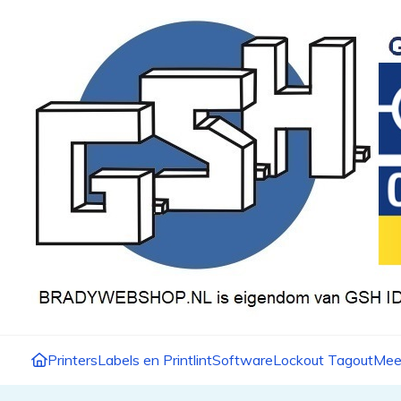
Printers
Labels en Printlint
Software
Lockout Tagout
Mee