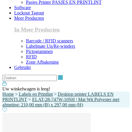
Pasjes Printer PASJES EN PRINTLINT
Software
Lockout Tagout
Meer Producten
In Meer Producten
Barcode / RFID scanners
Labelmate Un/Re-winders
Pictogrammen
RFID
Zone Afbakening
Gebruikt
Zoeken
Uw winkelwagen is leeg!
Home
>
Labels en Printlint
>
Desktop printer LABELS EN
PRINTLINT
>
ELAT-28-747W-10SH | Mat Wit Polyester met
afmeting: 210,00 mm (B) x 297,00 mm (H)