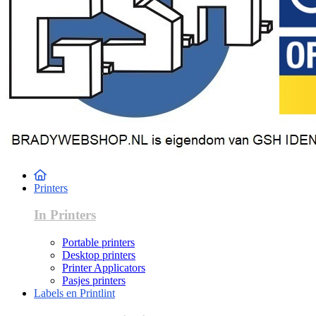
Printers
In Printers
Portable printers
Desktop printers
Printer Applicators
Pasjes printers
Labels en Printlint