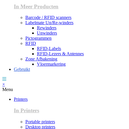
In Meer Producten
Barcode / RFID scanners
Labelmate Un/Re-winders
Rewinders
Unwinders
Pictogrammen
RFID
RFID-Labels
RFID-Lezers & Antennes
Zone Afbakening
Vloermarkering
Gebruikt
×
Menu
Printers
In Printers
Portable printers
Desktop printers