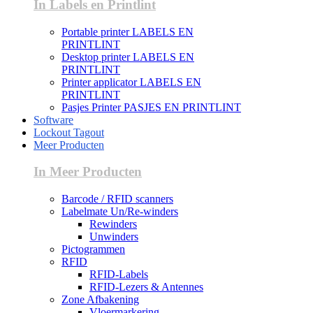
In Labels en Printlint
Portable printer LABELS EN
PRINTLINT
Desktop printer LABELS EN
PRINTLINT
Printer applicator LABELS EN
PRINTLINT
Pasjes Printer PASJES EN PRINTLINT
Software
Lockout Tagout
Meer Producten
In Meer Producten
Barcode / RFID scanners
Labelmate Un/Re-winders
Rewinders
Unwinders
Pictogrammen
RFID
RFID-Labels
RFID-Lezers & Antennes
Zone Afbakening
Vloermarkering