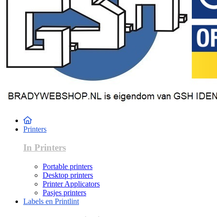
Printers
In Printers
Portable printers
Desktop printers
Printer Applicators
Pasjes printers
Labels en Printlint