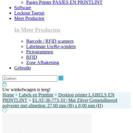
Pasjes Printer PASJES EN PRINTLINT
Software
Lockout Tagout
Meer Producten
In Meer Producten
Barcode / RFID scanners
Labelmate Un/Re-winders
Pictogrammen
RFID
Zone Afbakening
Gebruikt
Zoeken
Uw winkelwagen is leeg!
Home
>
Labels en Printlint
>
Desktop printer LABELS EN
PRINTLINT
>
ELAT-36-773-10 | Mat Zilver Gemetalliseerd
polyester met afmeting: 27,00 mm (B) x 8,00 mm (H)