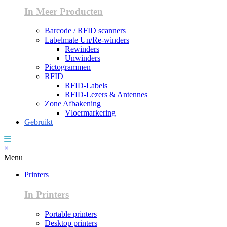
In Meer Producten
Barcode / RFID scanners
Labelmate Un/Re-winders
Rewinders
Unwinders
Pictogrammen
RFID
RFID-Labels
RFID-Lezers & Antennes
Zone Afbakening
Vloermarkering
Gebruikt
×
Menu
Printers
In Printers
Portable printers
Desktop printers