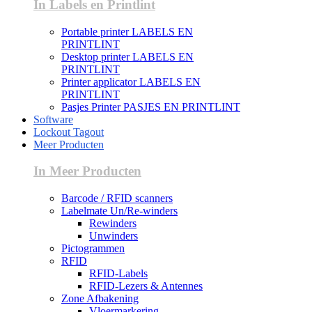
In Labels en Printlint
Portable printer LABELS EN
PRINTLINT
Desktop printer LABELS EN
PRINTLINT
Printer applicator LABELS EN
PRINTLINT
Pasjes Printer PASJES EN PRINTLINT
Software
Lockout Tagout
Meer Producten
In Meer Producten
Barcode / RFID scanners
Labelmate Un/Re-winders
Rewinders
Unwinders
Pictogrammen
RFID
RFID-Labels
RFID-Lezers & Antennes
Zone Afbakening
Vloermarkering