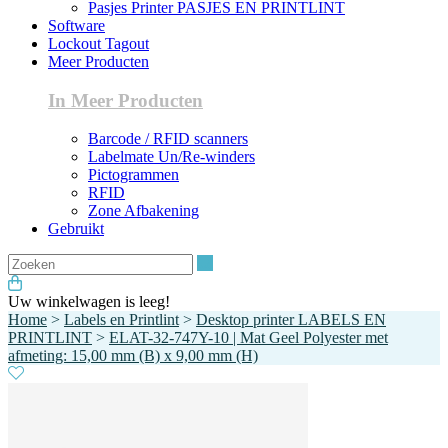
Pasjes Printer PASJES EN PRINTLINT
Software
Lockout Tagout
Meer Producten
In Meer Producten
Barcode / RFID scanners
Labelmate Un/Re-winders
Pictogrammen
RFID
Zone Afbakening
Gebruikt
Zoeken
Uw winkelwagen is leeg!
Home
>
Labels en Printlint
>
Desktop printer LABELS EN
PRINTLINT
>
ELAT-32-747Y-10 | Mat Geel Polyester met
afmeting: 15,00 mm (B) x 9,00 mm (H)