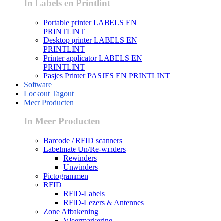
In Labels en Printlint
Portable printer LABELS EN
PRINTLINT
Desktop printer LABELS EN
PRINTLINT
Printer applicator LABELS EN
PRINTLINT
Pasjes Printer PASJES EN PRINTLINT
Software
Lockout Tagout
Meer Producten
In Meer Producten
Barcode / RFID scanners
Labelmate Un/Re-winders
Rewinders
Unwinders
Pictogrammen
RFID
RFID-Labels
RFID-Lezers & Antennes
Zone Afbakening
Vloermarkering