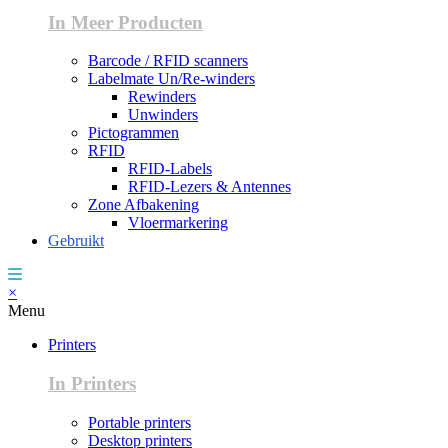
In Meer Producten
Barcode / RFID scanners
Labelmate Un/Re-winders
Rewinders
Unwinders
Pictogrammen
RFID
RFID-Labels
RFID-Lezers & Antennes
Zone Afbakening
Vloermarkering
Gebruikt
×
Menu
Printers
In Printers
Portable printers
Desktop printers