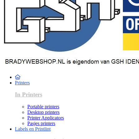
Printers
In Printers
Portable printers
Desktop printers
Printer Applicators
Pasjes printers
Labels en Printlint